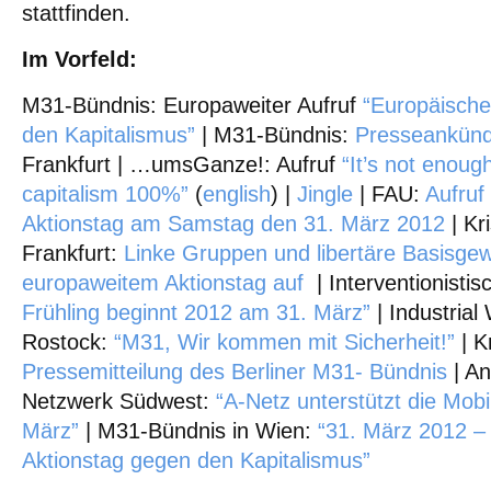
stattfinden.
Im Vorfeld:
M31-Bündnis: Europaweiter Aufruf
“Europäische
den Kapitalismus”
| M31-Bündnis:
Presseankünd
Frankfurt | …umsGanze!: Aufruf
“It’s not enoug
capitalism 100%”
(
english
) |
Jingle
| FAU:
Aufruf
Aktionstag am Samstag den 31. März 2012
| Kr
Frankfurt:
Linke Gruppen und libertäre Basisgew
europaweitem Aktionstag auf
| Interventionistis
Frühling beginnt 2012 am 31. März”
| Industrial
Rostock:
“M31, Wir kommen mit Sicherheit!”
| K
Pressemitteilung des Berliner M31- Bündnis
| An
Netzwerk Südwest:
“A-Netz unterstützt die Mob
März”
| M31-Bündnis in Wien:
“31. März 2012 –
Aktionstag gegen den Kapitalismus”