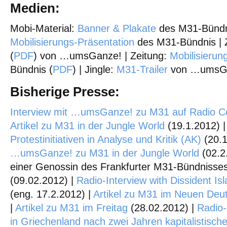
Medien:
Mobi-Material:
Banner & Plakate
des M31-Bündni
Mobilisierungs-Präsentation
des M31-Bündnis | 
(
PDF
) von …umsGanze! | Zeitung:
Mobilisierun
Bündnis (
PDF
) | Jingle:
M31-Trailer
von …umsGa
Bisherige Presse:
Interview mit …umsGanze! zu M31 auf Radio C
Artikel zu M31 in der Jungle World
(19.1.2012) 
Protestinitiativen in Analyse und Kritik (AK)
(20.1
…umsGanze! zu M31 in der Jungle World
(02.2.
einer Genossin des Frankfurter M31-Bündnisse
(09.02.2012) |
Radio-Interview with Dissident I
(eng. 17.2.2012) |
Artikel zu M31 im Neuen Deu
|
Artikel zu M31 im Freitag
(28.02.2012) |
Radio-
in Griechenland nach zwei Jahren kapitalistische